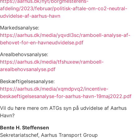
https://aarhus.dk/nyt/borgmesterens-
afdeling/2023/februar/politisk-aftale-om-co2-neutral-
udvidelse-af-aarhus-havn
Markedsanalyse:
https://aarhus.dk/media/yqvdl3sc/ramboell-analyse-af-
behovet-for-en-havneudvidelse.pdf
Arealbehovsanalyse:
https://aarhus.dk/media/tfshuxew/ramboell-
arealbehovsanalyse.pdf
Beskæftigelsesanalyse:
https://aarhus.dk/media/xqmdpvq2/incentive-
beskaeftigelsesanalyse-for-aarhus-havn-19maj2022.pdf
Vil du høre mere om ATGs syn på udvidelse af Aarhus
Havn?
Bente H. Steffensen
Sekretariatschef, Aarhus Transport Group