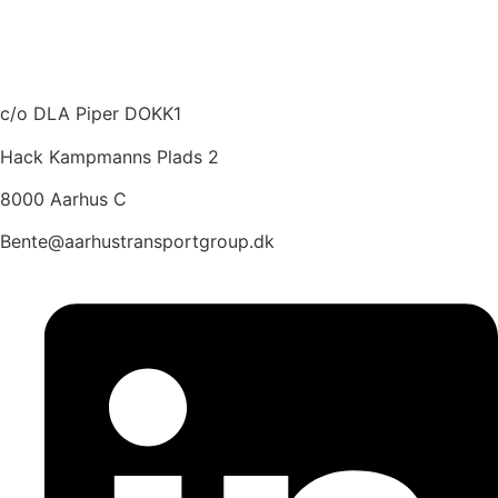
Vedtægter
Seneste indlæg
Kontakt
c/o DLA Piper DOKK1
Hack Kampmanns Plads 2
8000 Aarhus C
Bente@aarhustransportgroup.dk