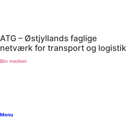
ATG – Østjyllands faglige
netværk for transport og logistik
Bliv medlem
Menu
Forside
Fokus / Indsatsområder
Bestyrelsen
Arrangementer
Dokumenter
Menu
Medlemmer
Om ATG