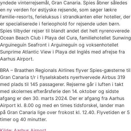
yndede vinterrejsemål, Gran Canaria. Spies åbner således
en ny verden for østjyske rejsende, som søger lækre
familie-resorts, ferieluksus i strandkanten eller hoteller, der
er specialiserede i ferieophold for rejsende uden børn.
Spies tilbyder rejser til blandt andet det helt nyrenoverede
Ocean Beach Club i Playa del Cura, familiehotellet Sunwing
Arguineguín Seafront i Arguineguín og voksenhotellet
Sunprime Atlantic View i Playa del Inglés med afrejse fra
Aarhus Airport.
BRA – Braathen Regionals Airlines flyver Spies-gæsterne til
Gran Canaria t/r i flyselskabets nyerhvervede Airbus 319
med plads til 145 passagerer. Rejserne går i luften i takt
med skolernes efterårsferie den 14. oktober og sidste
afgang er den 30. marts 2024. Der er afgang fra Aarhus
Airport kl. 8.00 og med en times tidsforskel, lander man
på Gran Canaria lige over frokost kl. 12.40. Flyvetiden er 5
timer og 40 minutter.
Kilde: Aarhus Airport