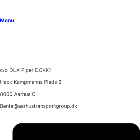
Arrangementer
Dokumenter
Menu
Medlemmer
Om ATG
Vedtægter
Seneste indlæg
Kontakt
c/o DLA Piper DOKK1
Hack Kampmanns Plads 2
8000 Aarhus C
Bente@aarhustransportgroup.dk