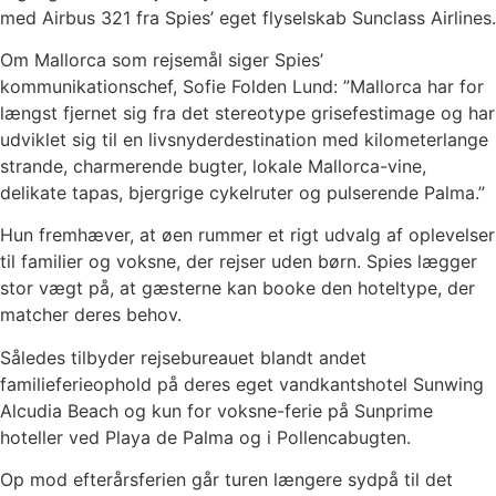
med Airbus 321 fra Spies’ eget flyselskab Sunclass Airlines.
Om Mallorca som rejsemål siger Spies’
kommunikationschef, Sofie Folden Lund: ”Mallorca har for
længst fjernet sig fra det stereotype grisefestimage og har
udviklet sig til en livsnyderdestination med kilometerlange
strande, charmerende bugter, lokale Mallorca-vine,
delikate tapas, bjergrige cykelruter og pulserende Palma.”
Hun fremhæver, at øen rummer et rigt udvalg af oplevelser
til familier og voksne, der rejser uden børn. Spies lægger
stor vægt på, at gæsterne kan booke den hoteltype, der
matcher deres behov.
Således tilbyder rejsebureauet blandt andet
familieferieophold på deres eget vandkantshotel Sunwing
Alcudia Beach og kun for voksne-ferie på Sunprime
hoteller ved Playa de Palma og i Pollencabugten.
Op mod efterårsferien går turen længere sydpå til det