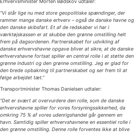
Erhvervsminister Morten Bødskov udtaler:
“Vi står lige nu med store geopolitiske spændinger, der
rammer mange danske erhverv – også de danske havne og
den danske skibsfart. Et af de redskaber vi har i
værktøjskassen er at skubbe den grønne omstilling helt
frem på dagsordenen. Partnerskabet for udvikling af
danske erhvervshavne opgave bliver at sikre, at de danske
erhvervshavne fortsat spiller en central rolle i at støtte den
grønne industri og den grønne omstilling. Jeg er glad for
den brede opbakning til partnerskabet og ser frem til at
følge arbejdet tæt.”
Transportminister Thomas Danielsen udtaler:
“Det er svært at overvurdere den rolle, som de danske
erhvervshavne spiller for vores forsyningssikkerhed, da
omkring 75 % af vores udenrigshandel går gennem en
havn. Samtidig spiller erhvervshavnene en essentiel rolle i
den grønne omstilling. Denne rolle forventes ikke at blive