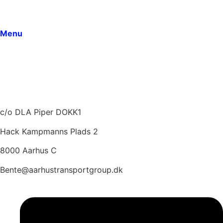
Arrangementer
Dokumenter
Menu
Medlemmer
Om ATG
Vedtægter
Seneste indlæg
Kontakt
c/o DLA Piper DOKK1
Hack Kampmanns Plads 2
8000 Aarhus C
Bente@aarhustransportgroup.dk