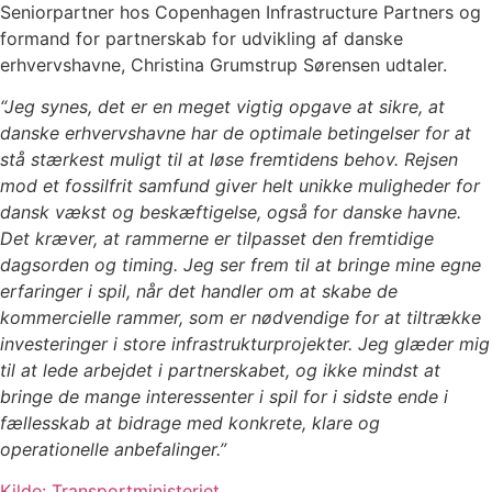
Seniorpartner hos Copenhagen Infrastructure Partners og
formand for partnerskab for udvikling af danske
erhvervshavne, Christina Grumstrup Sørensen udtaler.
“Jeg synes, det er en meget vigtig opgave at sikre, at
danske erhvervshavne har de optimale betingelser for at
stå stærkest muligt til at løse fremtidens behov. Rejsen
mod et fossilfrit samfund giver helt unikke muligheder for
dansk vækst og beskæftigelse, også for danske havne.
Det kræver, at rammerne er tilpasset den fremtidige
dagsorden og timing. Jeg ser frem til at bringe mine egne
erfaringer i spil, når det handler om at skabe de
kommercielle rammer, som er nødvendige for at tiltrække
investeringer i store infrastrukturprojekter. Jeg glæder mig
til at lede arbejdet i partnerskabet, og ikke mindst at
bringe de mange interessenter i spil for i sidste ende i
fællesskab at bidrage med konkrete, klare og
operationelle anbefalinger.”
Kilde: Transportministeriet