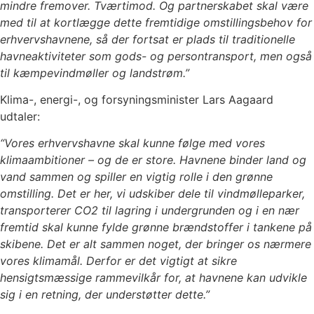
mindre fremover. Tværtimod. Og partnerskabet skal være
med til at kortlægge dette fremtidige omstillingsbehov for
erhvervshavnene, så der fortsat er plads til traditionelle
havneaktiviteter som gods- og persontransport, men også
til kæmpevindmøller og landstrøm.”
Klima-, energi-, og forsyningsminister Lars Aagaard
udtaler:
“Vores erhvervshavne skal kunne følge med vores
klimaambitioner – og de er store. Havnene binder land og
vand sammen og spiller en vigtig rolle i den grønne
omstilling. Det er her, vi udskiber dele til vindmølleparker,
transporterer CO2 til lagring i undergrunden og i en nær
fremtid skal kunne fylde grønne brændstoffer i tankene på
skibene. Det er alt sammen noget, der bringer os nærmere
vores klimamål. Derfor er det vigtigt at sikre
hensigtsmæssige rammevilkår for, at havnene kan udvikle
sig i en retning, der understøtter dette.”