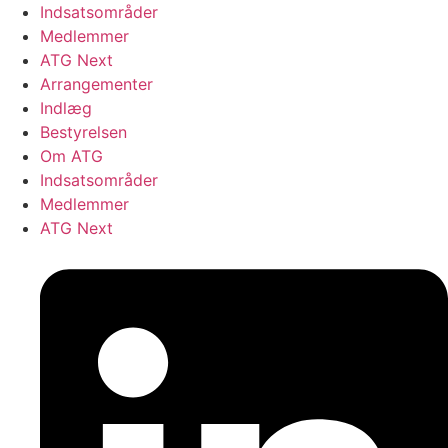
Indsatsområder
Medlemmer
ATG Next
Arrangementer
Indlæg
Bestyrelsen
Om ATG
Indsatsområder
Medlemmer
ATG Next