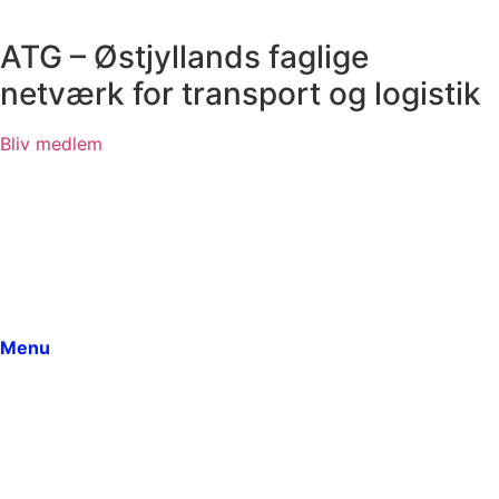
ATG – Østjyllands faglige
netværk for transport og logistik
Bliv medlem
Menu
Forside
Fokus / Indsatsområder
Bestyrelsen
Arrangementer
Dokumenter
Menu
Medlemmer
Om ATG
Vedtægter
Seneste indlæg
Kontakt