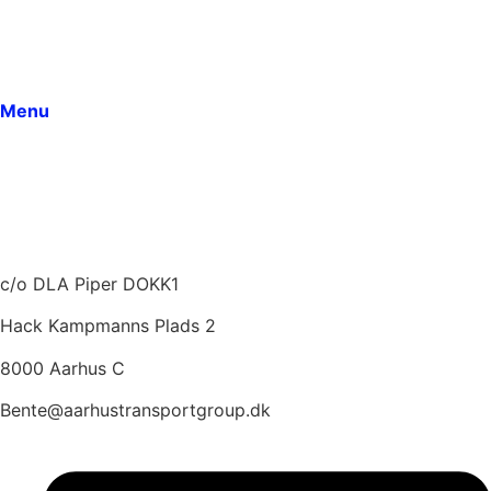
Bestyrelsen
Arrangementer
Dokumenter
Menu
Medlemmer
Om ATG
Vedtægter
Seneste indlæg
Kontakt
c/o DLA Piper DOKK1
Hack Kampmanns Plads 2
8000 Aarhus C
Bente@aarhustransportgroup.dk