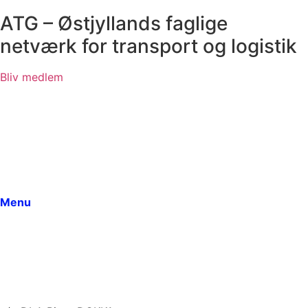
ATG – Østjyllands faglige
netværk for transport og logistik
Bliv medlem
Menu
Forside
Fokus / Indsatsområder
Bestyrelsen
Arrangementer
Dokumenter
Menu
Medlemmer
Om ATG
Vedtægter
Seneste indlæg
Kontakt