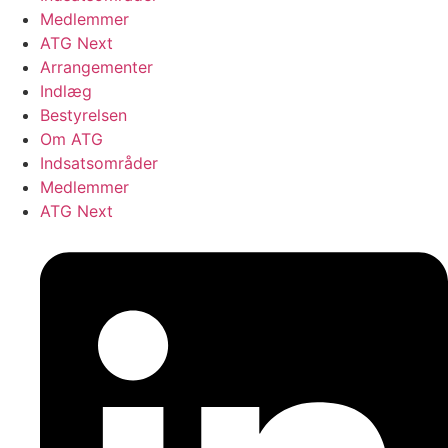
Medlemmer
ATG Next
Arrangementer
Indlæg
Bestyrelsen
Om ATG
Indsatsområder
Medlemmer
ATG Next